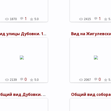
shels
shels
1
1
1870
5.0
2415
5
Вид улицы Дубовки. 1894 г. посад Дубовка
25.09.2011
25.09.2011
Вид на Жигулевские горы
стороны реки Волги. 1894
shels
посад Дубовка
shels
0
0
2139
5.0
2067
5
Общий вид Дубовки. 1894 г. посад Дубовка