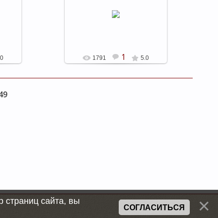
25.09.2011
shels
1
.0
1791
5.0
49
 страниц сайта, вы
СОГЛАСИТЬСЯ
uCoz
Хостинг от