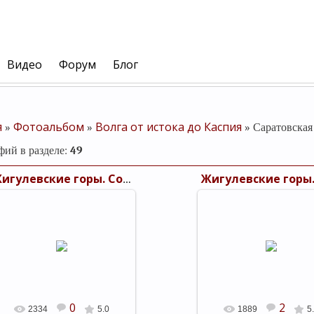
Видео
Форум
Блог
я
Фотоальбом
Волга от истока до Каспия
»
»
» Саратовская
фий в разделе
:
49
Жигулевские горы. Соколиная гора
25.09.2011
25.09.2011
Жигулевские горы. Соколиная
Жигулевские горы. Сокол
гора. 1894 г. посад Дубовка
гора. 1894 г. посад Дубо
shels
shels
0
2
2334
5.0
1889
5