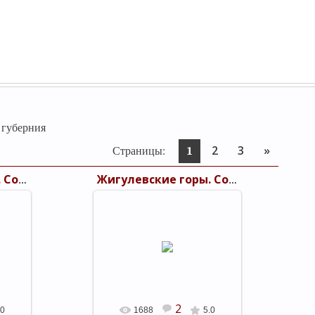
 губерния
2
3
»
Страницы
:
1
Жигулевские горы. Соколиная гора
Жигулевские горы. Соколиная гора
25.09.2011
иная
Жигулевские горы. Соколиная
вка
гора. 1894 г. посад Дубовка
shels
2
.0
1688
5.0