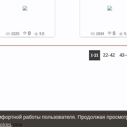
25.09.2011
25.09.2011
shels
shels
0
0
2225
5.0
1634
5
22-42
43-
1-21
омфортной работы пользователя. Продолжая просмотр
 символов
okies
.