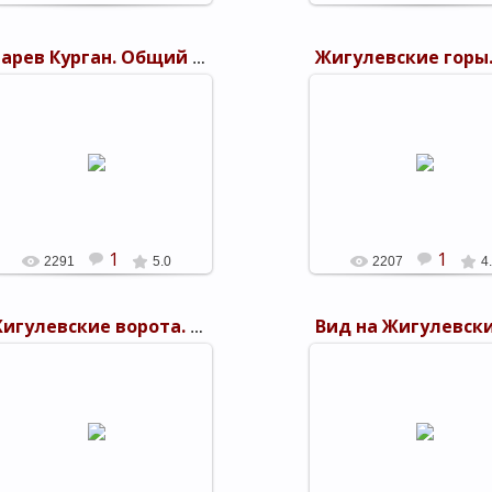
Царев Курган. Общий вид. 1894 г. посад Дубовка
25.09.2011
25.09.2011
Жигулевские горы. Сокол
гора. 1894 г. посад Дубо
shels
shels
1
1
2291
5.0
2207
4
Жигулевские ворота. 1894 г. посад Дубовка
25.09.2011
25.09.2011
Вид на Жигулевские горы
стороны реки Волги. 1894
shels
посад Дубовка
shels