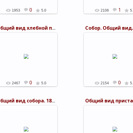
0
1
1953
5.0
2106
5
Общий вид хлебной пристани. 1894 г. с. Ровное
25.09.2011
25.09.2011
shels
shels
0
0
2467
5.0
2154
5
Общий вид собора. 1894 г. посад Дубовка
25.09.2011
25.09.2011
Общий вид пристаней у Ду
1894 г. посад Дубовка