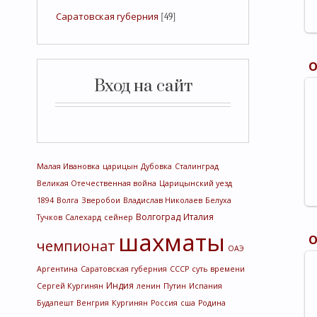
Саратовская губерния
[49]
Вход на сайт
Малая Ивановка
царицын
Дубовка
Сталинград
Великая Отечественная война
Царицынский уезд
1894
Волга
Зверобои
Владислав Николаев
Белуха
Волгоград
Италия
Тучков
Салехард
сейнер
шахматы
чемпионат
ОАЭ
Аргентина
Саратовская губерния
СССР
суть времени
Индия
Сергей Кургинян
ленин
Путин
Испания
Будапешт
Венгрия
Кургинян
Россия
сша
Родина