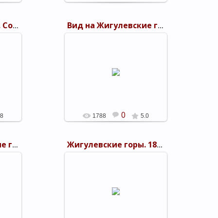
Жигулевские горы. Соколиная гора
Вид на Жигулевские горы с Царева кургана
25.09.2011
Вид на Жигулевские горы с
иная
Царева кургана. 1894 г. посад
вка
Дубовка
shels
0
.8
1788
5.0
Вид на Жигулевские горы со стороны реки Волги
Жигулевские горы. 1894 г. посад Дубовка
25.09.2011
 со
 г.
shels