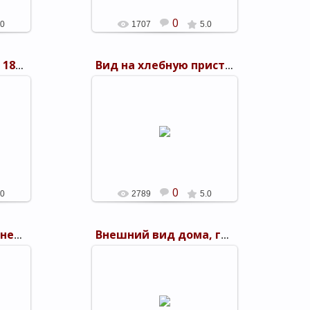
0
.0
1707
5.0
Собор. Общий вид. 1894 г. посад Дубовка
Вид на хлебную пристань в селе Ровное
25.09.2011
Вид на хлебную пристань в селе
Ровное. 1894 г. с. Ровное
shels
0
.0
2789
5.0
Общий вид пристаней у Дубовки
Внешний вид дома, где жил Е. Пугачев
25.09.2011
бовки.
Внешний вид дома, где жил Е.
Пугачев. 1894 г. посад Дубовка