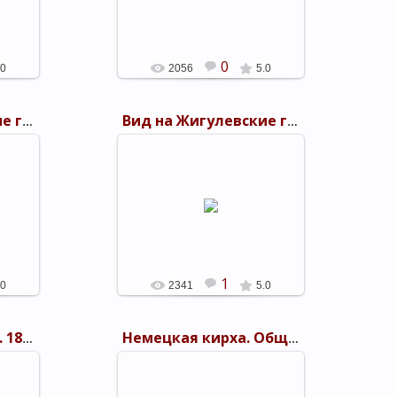
shels
0
.0
2056
5.0
Вид на Жигулевские горы со стороны реки Волги
Вид на Жигулевские горы со стороны реки Волги
25.09.2011
 со
Вид на Жигулевские горы со
 г.
стороны реки Волги. 1894 г.
посад Дубовка
shels
1
.0
2341
5.0
Общий вид собора. 1894 г. г. Саратов
Немецкая кирха. Общий вид. 1894 г. г. Саратов