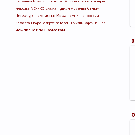
Германия
Бразилия
история
Москва
греция
юниоры
Санкт-
мексика
МЕХИКО
сказка
пушкин
Армения
Петербург
чемпионат Мира
чемпионат россии
Казахстан
коронавирус
ветераны
жизнь
картина
Fide
чемпионат по шахматам