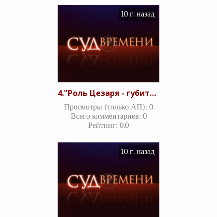
10 г. назад
4."Роль Цезаря - губитель республики или спаситель государства?" Часть 1 (22.07.2010)
Просмотры (только АП)
:
0
Всего комментариев
:
0
Рейтинг
:
0.0
10 г. назад