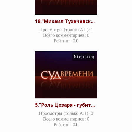
18."Михаил Тухачевский – несостоявшийся Бонапарт или рядовая жертва сталинского террора?" Часть 1 (11.08.2010)
Просмотры (только АП)
:
1
Всего комментариев
:
0
Рейтинг
:
0.0
10 г. назад
5."Роль Цезаря - губитель республики или спаситель государства?" Итоговый выпуск (23.07.2010)
Просмотры (только АП)
:
0
Всего комментариев
:
0
Рейтинг
:
0.0