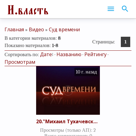
Главная
Видео
Суд времени
»
»
В категории материалов
:
8
Страницы
:
1
Показано материалов
:
1-8
Дате
Названию
Рейтингу
Сортировать по
:
↓
·
·
·
Просмотрам
10 г. назад
20."Михаил Тухачевский – несостоявшийся Бонапарт или рядовая жертва сталинского террора?" Итоговый выпуск (13.08.2010)
Просмотры (только АП)
:
2