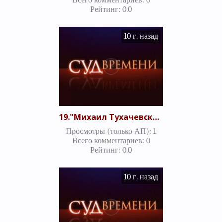
Всего комментариев
:
0
Рейтинг
:
0.0
10 г. назад
19."Михаил Тухачевский – несостоявшийся Бонапарт или рядовая жертва сталинского террора?" Часть 2 (12.08.2010)
Просмотры (только АП)
:
1
Всего комментариев
:
0
Рейтинг
:
0.0
10 г. назад