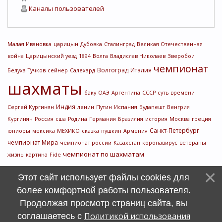
Каналы пользователей
Малая Ивановка
царицын
Дубовка
Сталинград
Великая Отечественная
война
Царицынский уезд
1894
Волга
Владислав Николаев
Зверобои
чемпионат
Волгоград
Италия
Белуха
Тучков
сейнер
Салехард
шахматы
баку
ОАЭ
Аргентина
СССР
суть времени
Индия
Сергей Кургинян
ленин
Путин
Испания
Будапешт
Венгрия
Кургинян
Россия
сша
Родина
Германия
Бразилия
история
Москва
греция
Санкт-Петербург
юниоры
мексика
МЕХИКО
сказка
пушкин
Армения
чемпионат Мира
чемпионат россии
Казахстан
коронавирус
ветераны
чемпионат по шахматам
жизнь
картина
Fide
Этот сайт использует файлы cookies для
более комфортной работы пользователя.
Продолжая просмотр страниц сайта, вы
Политикой использования
соглашаетесь с