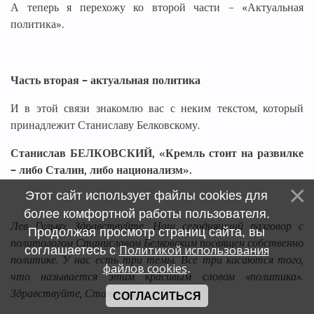
А теперь я перехожу ко второй части – «Актуальная
политика».
Часть вторая – актуальная политика
И в этой связи знакомлю вас с неким текстом, который
принадлежит Станиславу Белковскому.
Станислав БЕЛКОВСКИЙ, «Кремль стоит на развилке
– либо Сталин, либо национализм».
Этот сайт использует файлы cookies для
более комфортной работы пользователя.
Лев Гулько: Здравствуйте. Наш сегодняшний разговор с
Продолжая просмотр страниц сайта, вы
политологом Станиславом Белковским посвящен собственно
Политикой использования
соглашаетесь с
политике. У нас есть три темы. Все три касаются того,
файлов cookies
.
что называется этим красивым словом «политика».
Здравствуйте, Станислав.
СОГЛАСИТЬСЯ