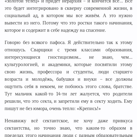
«золотой телец» и придёт иерархия – и кончится всё… Всё
это будет интегрировано в скверну современной жизни, в
социальный ад, в котором мы все живём. А это нужно
вывести из него. Потому что это ростки такого начинания,
которое и содержит в себе надежду на спасение.
Говорю без всякого пафоса. Я действительно так к этому
отношусь. Сварщики с тремя классами образования,
интересующиеся гностицизмом... не знаю, чем…
культурологией, и академики, которые посвятили этому
свою жизнь, профессора и студенты, люди старшего
возраста и молодёжь, бабушки и внуки – все должны
ощутить себя в некоем, не побоюсь этого слова, братстве.
Тут мальчик какой-то 14-ти лет жалуется, что родители
решили, что это секта, и запретили ему в секту ходить. Ему
пишут не без юмора, очень тепло: «Крепись!»
Ненавижу всё сектантское, не хочу даже привкуса
сектантства, но точно знаю, что каким-то образом в
пределах этого начинания люди с разным образовательным