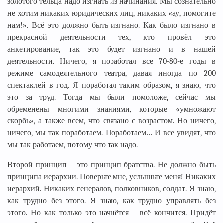
золотого тельца надо изгнать из начинания. Мы сознательно
не хотим никаких юридических лиц, никаких «ау, помогите
нам!». Всё это должно быть изгнано. Как было изгнано в
прекрасной деятельности тех, кто провёл это
анкетирование, так это будет изгнано и в нашей
деятельности. Ничего, я поработал все 70-80-е годы в
режиме самодеятельного театра, давая иногда по 200
спектаклей в год. Я поработал таким образом, я знаю, что
это за труд. Тогда мы были помоложе, сейчас мы
обременены многими знаниями, которые «умножают
скорбь», а также всем, что связано с возрастом. Но ничего,
ничего, мы так поработаем. Поработаем… И все увидят, что
мы так работаем, потому что так надо.
Второй принцип – это принцип братства. Не должно быть
принципа иерархии. Поверьте мне, услышьте меня! Никаких
иерархий. Никаких генералов, полковников, солдат. Я знаю,
как трудно без этого. Я знаю, как трудно управлять без
этого. Но как только это начнётся – всё кончится. Придёт