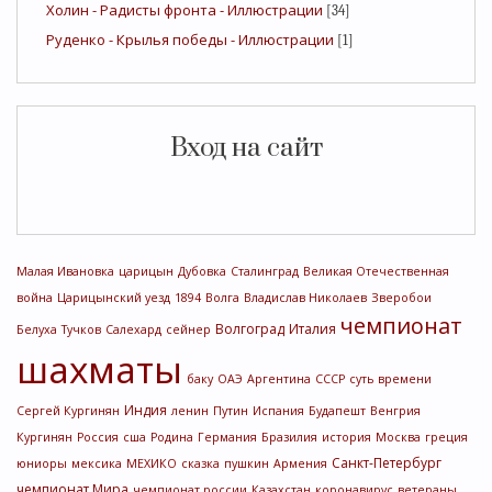
Холин - Радисты фронта - Иллюстрации
[34]
Руденко - Крылья победы - Иллюстрации
[1]
Вход на сайт
Малая Ивановка
царицын
Дубовка
Сталинград
Великая Отечественная
война
Царицынский уезд
1894
Волга
Владислав Николаев
Зверобои
чемпионат
Волгоград
Италия
Белуха
Тучков
Салехард
сейнер
шахматы
баку
ОАЭ
Аргентина
СССР
суть времени
Индия
Сергей Кургинян
ленин
Путин
Испания
Будапешт
Венгрия
Кургинян
Россия
сша
Родина
Германия
Бразилия
история
Москва
греция
Санкт-Петербург
юниоры
мексика
МЕХИКО
сказка
пушкин
Армения
чемпионат Мира
чемпионат россии
Казахстан
коронавирус
ветераны