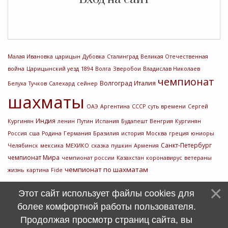
Малая Ивановка
царицын
Дубовка
Сталинград
Великая Отечественная
война
Царицынский уезд
1894
Волга
Зверобои
Владислав Николаев
чемпионат
Волгоград
Италия
Белуха
Тучков
Салехард
сейнер
шахматы
ОАЭ
Аргентина
СССР
суть времени
Сергей
Индия
Кургинян
ленин
Путин
Испания
Будапешт
Венгрия
Кургинян
Россия
сша
Родина
Германия
Бразилия
история
Москва
греция
юниоры
Санкт-Петербург
Челябинск
мексика
МЕХИКО
сказка
пушкин
Армения
чемпионат Мира
чемпионат россии
Казахстан
коронавирус
ветераны
чемпионат по шахматам
жизнь
картина
Fide
Этот сайт использует файлы cookies для
более комфортной работы пользователя.
Продолжая просмотр страниц сайта, вы