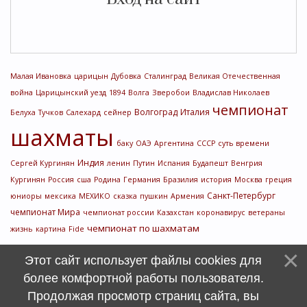
Малая Ивановка
царицын
Дубовка
Сталинград
Великая Отечественная
война
Царицынский уезд
1894
Волга
Зверобои
Владислав Николаев
чемпионат
Волгоград
Италия
Белуха
Тучков
Салехард
сейнер
шахматы
баку
ОАЭ
Аргентина
СССР
суть времени
Индия
Сергей Кургинян
ленин
Путин
Испания
Будапешт
Венгрия
Кургинян
Россия
сша
Родина
Германия
Бразилия
история
Москва
греция
Санкт-Петербург
юниоры
мексика
МЕХИКО
сказка
пушкин
Армения
чемпионат Мира
чемпионат россии
Казахстан
коронавирус
ветераны
чемпионат по шахматам
жизнь
картина
Fide
Этот сайт использует файлы cookies для
более комфортной работы пользователя.
Продолжая просмотр страниц сайта, вы