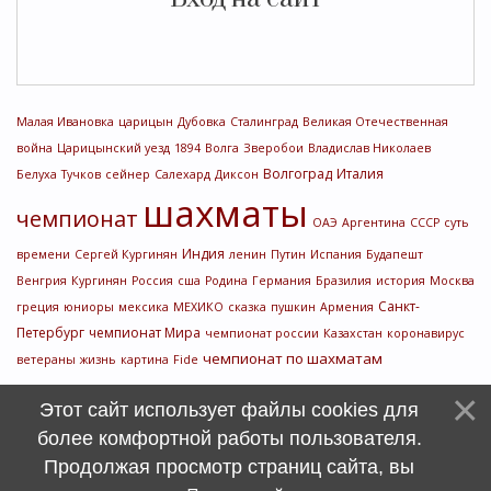
Малая Ивановка
царицын
Дубовка
Сталинград
Великая Отечественная
война
Царицынский уезд
1894
Волга
Зверобои
Владислав Николаев
Волгоград
Италия
Белуха
Тучков
сейнер
Салехард
Диксон
шахматы
чемпионат
ОАЭ
Аргентина
СССР
суть
Индия
времени
Сергей Кургинян
ленин
Путин
Испания
Будапешт
Венгрия
Кургинян
Россия
сша
Родина
Германия
Бразилия
история
Москва
Санкт-
греция
юниоры
мексика
МЕХИКО
сказка
пушкин
Армения
Петербург
чемпионат Мира
чемпионат россии
Казахстан
коронавирус
чемпионат по шахматам
ветераны
жизнь
картина
Fide
Этот сайт использует файлы cookies для
более комфортной работы пользователя.
Продолжая просмотр страниц сайта, вы