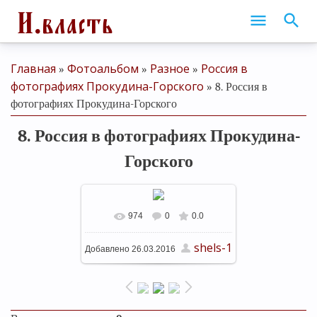
Главная
Фотоальбом
Разное
Россия в
»
»
»
фотографиях Прокудина-Горского
» 8. Россия в
фотографиях Прокудина-Горского
8. Россия в фотографиях Прокудина-
Горского
974
0
0.0
В реальном размере
640x629
shels-1
Добавлено
26.03.2016
/ 161.0Kb