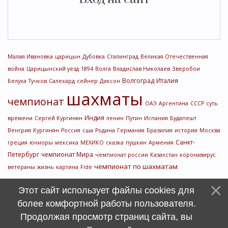
Малая Ивановка
царицын
Дубовка
Сталинград
Великая Отечественная
война
Царицынский уезд
1894
Волга
Владислав Николаев
Зверобои
Волгоград
Италия
Белуха
Тучков
Салехард
сейнер
Диксон
шахматы
чемпионат
ОАЭ
Аргентина
СССР
суть
Индия
времени
Сергей Кургинян
ленин
Путин
Испания
Будапешт
Венгрия
Кургинян
Россия
сша
Родина
Германия
Бразилия
история
Москва
Санкт-
греция
юниоры
мексика
МЕХИКО
сказка
пушкин
Армения
Петербург
чемпионат Мира
чемпионат россии
Казахстан
коронавирус
чемпионат по шахматам
ветераны
жизнь
картина
Fide
Этот сайт использует файлы cookies для
более комфортной работы пользователя.
Продолжая просмотр страниц сайта, вы