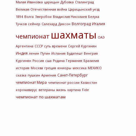
Малая Ивановка
царицын
Дубовка
Сталинград
Великая Отечественная война
Царицынский уезд
1894
Волга
Зверобои
Владислав Николаев
Белуха
Волгоград
Италия
Тучков
сейнер
Салехард
Диксон
шахматы
чемпионат
ОАЭ
Аргентина
СССР
суть времени
Сергей Кургинян
Индия
ленин
Путин
Испания
Будапешт
Венгрия
Кургинян
Россия
сша
Родина
Германия
Бразилия
история
Москва
греция
юниоры
мексика
МЕХИКО
Санкт-Петербург
сказка
пушкин
Армения
чемпионат Мира
чемпионат россии
Казахстан
коронавирус
ветераны
жизнь
картина
Fide
чемпионат по шахматам