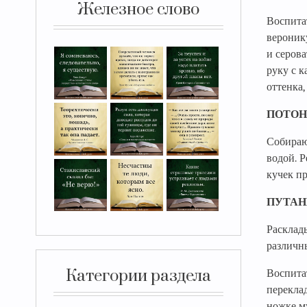
Железное слово
Воспита
вероник
и серова
руку с к
оттенка,
ПОТОН
Собираю
водой. Р
кучек пр
ПУТАН
Расклад
различны
Категории раздела
Воспитат
перекла
ножке м