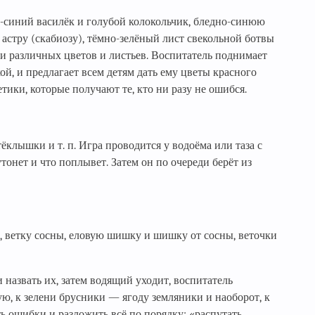
о-синий василёк и голубой колокольчик, бледно-синюю
астру (скабиозу), тёмно-зелёный лист свекольной ботвы
ами различных цветов и листьев. Воспитатель поднимает
ой, и предлагает всем детям дать ему цветы красного
етики, которые получают те, кто ни разу не ошибся.
клышки и т. п. Игра проводится у водоёма или таза с
утонет и что поплывет. Затем он по очереди берёт из
, ветку сосны, еловую шишку и шишку от сосны, веточки
 назвать их, затем водящий уходит, воспитатель
ю, к зелени брусники — ягоду земляники и наоборот, к
ь ошибки и разложить всё по порядку: «распутать