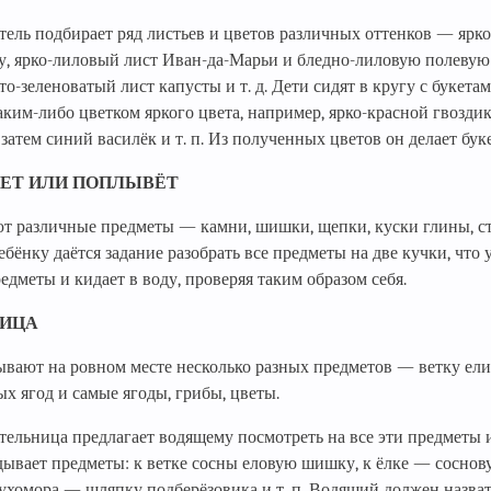
тель подбирает ряд листьев и цветов различных оттенков — ярк
у, ярко-лиловый лист Иван-да-Марьи и бледно-лиловую полевую 
то-зеленоватый лист капусты и т. д. Дети сидят в кругу с букет
аким-либо цветком яркого цвета, например, ярко-красной гвоздик
 затем синий василёк и т. п. Из полученных цветов он делает бук
ЕТ ИЛИ ПОПЛЫВЁТ
т различные предметы — камни, шишки, щепки, куски глины, стё
ебёнку даётся задание разобрать все предметы на две кучки, что 
едметы и кидает в воду, проверяя таким образом себя.
ИЦА
ывают на ровном месте несколько разных предметов — ветку ели
х ягод и самые ягоды, грибы, цветы.
ельница предлагает водящему посмотреть на все эти предметы и
дывает предметы: к ветке сосны еловую шишку, к ёлке — соснову
ухомора — шляпку подберёзовика и т. п. Водящий должен назват