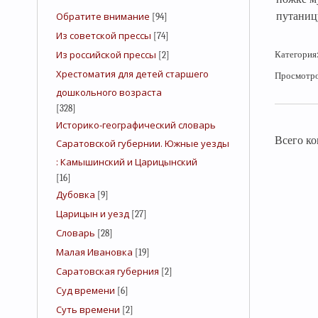
Обратите внимание
путаниц
[94]
Из советской прессы
[74]
Из российской прессы
Категория
[2]
Хрестоматия для детей старшего
Просмотр
дошкольного возраста
[328]
Историко-географический словарь
Всего к
Саратовской губернии. Южные уезды
: Камышинский и Царицынский
[16]
Дубовка
[9]
Царицын и уезд
[27]
Словарь
[28]
Малая Ивановка
[19]
Саратовская губерния
[2]
Суд времени
[6]
Суть времени
[2]