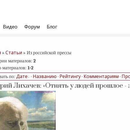
Видео
Форум
Блог
я
Статьи
»
» Из российской прессы
ории материалов
:
2
о материалов
:
1-2
Дате
Названию
Рейтингу
Комментариям
Пр
вать по
:
·
·
·
·
ий Лихачев: «Отнять у людей прошлое - 