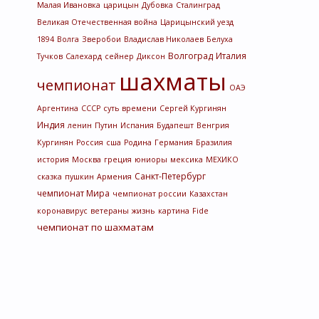
Малая Ивановка
царицын
Дубовка
Сталинград
Великая Отечественная война
Царицынский уезд
1894
Волга
Зверобои
Владислав Николаев
Белуха
Волгоград
Италия
Тучков
Салехард
сейнер
Диксон
шахматы
чемпионат
ОАЭ
Аргентина
СССР
суть времени
Сергей Кургинян
Индия
ленин
Путин
Испания
Будапешт
Венгрия
Кургинян
Россия
сша
Родина
Германия
Бразилия
история
Москва
греция
юниоры
мексика
МЕХИКО
Санкт-Петербург
сказка
пушкин
Армения
чемпионат Мира
чемпионат россии
Казахстан
коронавирус
ветераны
жизнь
картина
Fide
чемпионат по шахматам