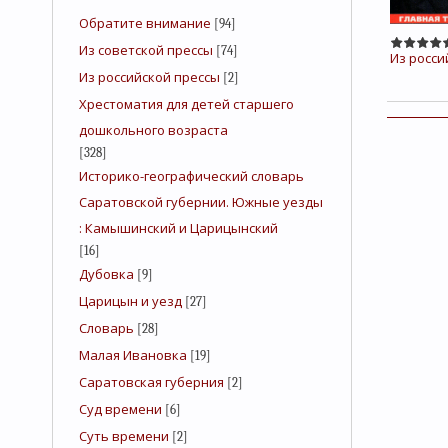
Обратите внимание
[94]
Из советской прессы
[74]
Из росси
Из российской прессы
[2]
Хрестоматия для детей старшего
дошкольного возраста
[328]
Историко-географический словарь
Саратовской губернии. Южные уезды
: Камышинский и Царицынский
[16]
Дубовка
[9]
Царицын и уезд
[27]
Словарь
[28]
Малая Ивановка
[19]
Саратовская губерния
[2]
Суд времени
[6]
Суть времени
[2]