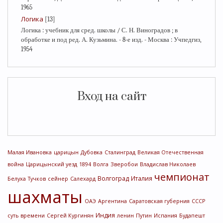
1965
Логика
[13]
Логика : учебник для сред. школы / С. Н. Виноградов ; в
обработке и под ред. А. Кузьмина. - 8-е изд. - Москва : Учпедгиз,
1954
Вход на сайт
Малая Ивановка
царицын
Дубовка
Сталинград
Великая Отечественная
война
Царицынский уезд
1894
Волга
Зверобои
Владислав Николаев
чемпионат
Волгоград
Италия
Белуха
Тучков
сейнер
Салехард
шахматы
ОАЭ
Аргентина
Саратовская губерния
СССР
Индия
суть времени
Сергей Кургинян
ленин
Путин
Испания
Будапешт