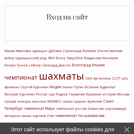
Вход на сайт
Малая Ивановка
царицын
Дубовка
Сталинград
Великая Отечественная
война
Царицынский уезд
1894
Волга
Зверобои
Владислав Николаев
Волгоград
Италия
Белуха
Тучков
сейнер
Салехард
Диксон
шахматы
чемпионат
ОАЭ
Аргентина
СССР
суть
Индия
времени
Сергей Кургинян
ленин
Путин
Испания
Будапешт
Венгрия
Кургинян
Россия
сша
Родина
Германия
Бразилия
история
Москва
Санкт-
греция
юниоры
мексика
МЕХИКО
сказка
пушкин
Армения
Петербург
чемпионат Мира
чемпионат россии
Казахстан
коронавирус
чемпионат по шахматам
ветераны
жизнь
картина
Fide
Этот сайт использует файлы cookies для