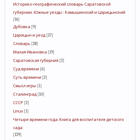
Историко-географический словарь Саратовской
губернии. Южные уезды : Камышинский и Царицынский
[16]
Дубовка
[9]
Царицын и уезд
[27]
Словарь
[28]
Малая Ивановка
[19]
Саратовская губерния
[2]
Суд времени
[6]
Суть времени
[2]
Смысл игры
[1]
Сталинград
[10]
СССР
[2]
Linux
[1]
Четыре времени года. Книга для воспитателя детского
сада
[129]