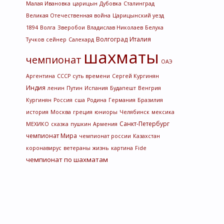
Малая Ивановка
царицын
Дубовка
Сталинград
Великая Отечественная война
Царицынский уезд
1894
Волга
Зверобои
Владислав Николаев
Белуха
Волгоград
Италия
Тучков
сейнер
Салехард
шахматы
чемпионат
ОАЭ
Аргентина
СССР
суть времени
Сергей Кургинян
Индия
ленин
Путин
Испания
Будапешт
Венгрия
Кургинян
Россия
сша
Родина
Германия
Бразилия
история
Москва
греция
юниоры
Челябинск
мексика
Санкт-Петербург
МЕХИКО
сказка
пушкин
Армения
чемпионат Мира
чемпионат россии
Казахстан
коронавирус
ветераны
жизнь
картина
Fide
чемпионат по шахматам