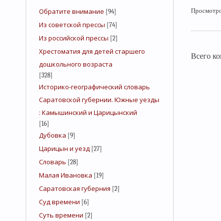
Обратите внимание
Просмотр
[94]
Из советской прессы
[74]
Из российской прессы
[2]
Хрестоматия для детей старшего
Всего к
дошкольного возраста
[328]
Историко-географический словарь
Саратовской губернии. Южные уезды
: Камышинский и Царицынский
[16]
Дубовка
[9]
Царицын и уезд
[27]
Словарь
[28]
Малая Ивановка
[19]
Саратовская губерния
[2]
Суд времени
[6]
Суть времени
[2]