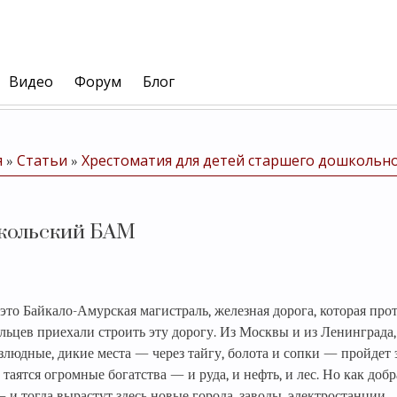
Видео
Форум
Блог
я
Статьи
Хрестоматия для детей старшего дошкольно
»
»
икольский БАМ
то Байкало-Амурская магистраль, железная дорога, которая прот
льцев приехали строить эту дорогу. Из Москвы и из Ленинграда,
злюдные, дикие места — через тайгу, болота и сопки — пройдет 
 таятся огромные богатства — и руда, и нефть, и лес. Но как доб
 и тогда вырастут здесь новые города, заводы, электростанции.