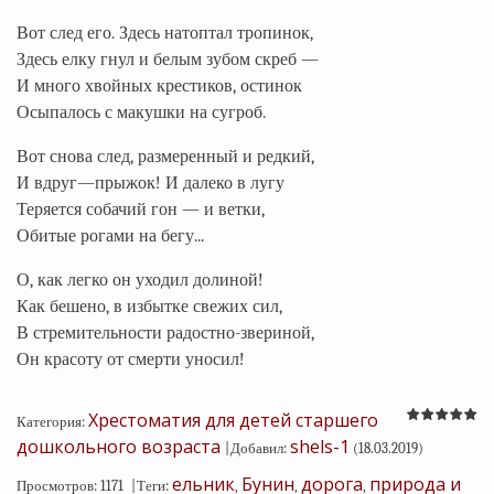
Вот след его. Здесь натоптал тропинок,
Здесь елку гнул и белым зубом скреб —
И много хвойных крестиков, остинок
Осыпалось с макушки на сугроб.
Вот снова след, размеренный и редкий,
И вдруг—прыжок! И далеко в лугу
Теряется собачий гон — и ветки,
Обитые рогами на бегу...
О, как легко он уходил долиной!
Как бешено, в избытке свежих сил,
В стремительности радостно-звериной,
Он красоту от смерти уносил!
Хрестоматия для детей старшего
Категория
:
дошкольного возраста
shels-1
|
Добавил
:
(18.03.2019)
ельник
Бунин
дорога
природа и
Просмотров
:
1171
|
Теги
:
,
,
,