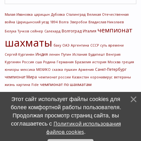
Малая Ивановка
царицын
Дубовка
Сталинград
Великая Отечественная
война
Царицынский уезд
1894
Волга
Зверобои
Владислав Николаев
чемпионат
Волгоград
Италия
Белуха
Тучков
сейнер
Салехард
шахматы
баку
ОАЭ
Аргентина
СССР
суть времени
Индия
Сергей Кургинян
ленин
Путин
Испания
Будапешт
Венгрия
Кургинян
Россия
сша
Родина
Германия
Бразилия
история
Москва
греция
Санкт-Петербург
юниоры
мексика
МЕХИКО
сказка
пушкин
Армения
чемпионат Мира
чемпионат россии
Казахстан
коронавирус
ветераны
чемпионат по шахматам
жизнь
картина
Fide
Этот сайт использует файлы cookies для
более комфортной работы пользователя.
Продолжая просмотр страниц сайта, вы
Политикой использования
соглашаетесь с
файлов cookies
.