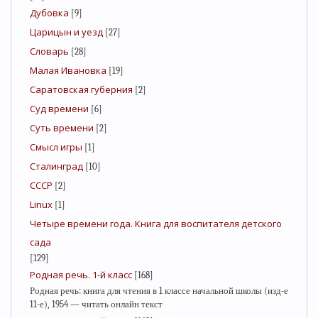
Дубовка
[9]
Царицын и уезд
[27]
Словарь
[28]
Малая Ивановка
[19]
Саратовская губерния
[2]
Суд времени
[6]
Суть времени
[2]
Смысл игры
[1]
Сталинград
[10]
СССР
[2]
Linux
[1]
Четыре времени года. Книга для воспитателя детского
сада
[129]
Родная речь. 1-й класс
[168]
Родная речь: книга для чтения в 1 классе начальной школы (изд-е
11-е), 1954 — читать онлайн текст