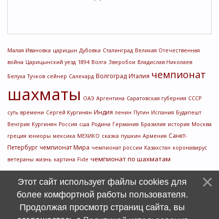
Малая Ивановка
царицын
Дубовка
Сталинград
Великая Отечественная
война
Царицынский уезд
1894
Волга
Зверобои
Владислав Николаев
чемпионат
Волгоград
Италия
Белуха
Тучков
сейнер
Салехард
шахматы
ОАЭ
Аргентина
Саратовская губерния
СССР
Индия
суть времени
Сергей Кургинян
ленин
Путин
Испания
Будапешт
Венгрия
Кургинян
Россия
сша
Родина
Германия
Бразилия
история
Москва
Санкт-
греция
юниоры
мексика
МЕХИКО
сказка
пушкин
Армения
Петербург
чемпионат Мира
чемпионат россии
Казахстан
коронавирус
чемпионат по шахматам
ветераны
жизнь
картина
Fide
Этот сайт использует файлы cookies для
более комфортной работы пользователя.
Продолжая просмотр страниц сайта, вы