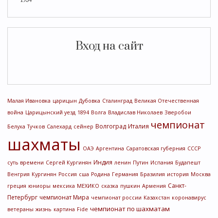
Вход на сайт
Малая Ивановка
царицын
Дубовка
Сталинград
Великая Отечественная
война
Царицынский уезд
1894
Волга
Владислав Николаев
Зверобои
чемпионат
Волгоград
Италия
Белуха
Тучков
Салехард
сейнер
шахматы
ОАЭ
Аргентина
Саратовская губерния
СССР
Индия
суть времени
Сергей Кургинян
ленин
Путин
Испания
Будапешт
Венгрия
Кургинян
Россия
сша
Родина
Германия
Бразилия
история
Москва
Санкт-
греция
юниоры
мексика
МЕХИКО
сказка
пушкин
Армения
Петербург
чемпионат Мира
чемпионат россии
Казахстан
коронавирус
чемпионат по шахматам
ветераны
жизнь
картина
Fide