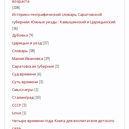
возраста
[328]
Историко-географический словарь Саратовской
губернии. Южные уезды : Камышинский и Царицынский
[16]
Дубовка
[9]
Царицын и уезд
[27]
Словарь
[28]
Малая Ивановка
[19]
Саратовская губерния
[2]
Суд времени
[6]
Суть времени
[2]
Смысл игры
[1]
Сталинград
[10]
СССР
[2]
Linux
[1]
Четыре времени года. Книга для воспитателя детского
сада