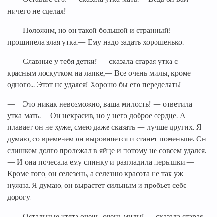
ничего не сделал!
— Положим, но он такой большой и странный! —
прошипела злая утка.— Ему надо задать хорошенько.
— Славные у тебя детки! — сказала старая утка с
красным лоскутком на лапке,— Все очень милы, кроме
одного... Этот не удался! Хорошо бы его переделать!
— Это никак невозможно, ваша милость! — ответила
утка-мать.— Он некрасив, но у него доброе сердце. А
плавает он не хуже, смею даже сказать — лучше других. Я
думаю, со временем он выровняется и станет поменьше. Он
слишком долго пролежал в яйце и потому не совсем удался.
— И она почесала ему спинку и разгладила перышки.—
Кроме того, он селезень, а селезню красота не так уж
нужна. Я думаю, он вырастет сильным и пробьет себе
дорогу.
— Остальные утята очень, очень милы! — сказала старая