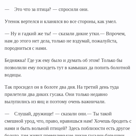
— Это что за птица? — спросили они.
Утенок вертелся и кланялся во все стороны, как умел.
— Ну и гадкий же ты! — сказали дикие утки.— Впрочем,
нам до этого нет дела, только не вздумай, пожалуйста,
породниться с нами.
Бедняжка! Где уж ему было и думать об этом! Только бы
позволили ему посидеть тут в камышах да попить болотной
водицы.
Так просидел он в болоте два дня. На третий день туда
прилетели два диких гусака. Они только недавно
вылупились из яиц и поэтому очень важничали.
— Слушай, дружище! — сказали они.— Ты такой
смешной урод, что, право, нравишься нам! Хочешь бродить с
нами и быть вольной птицей? Здесь поблизости есть другое
болото, там живут премиленькие дикие гусыни-барышни.