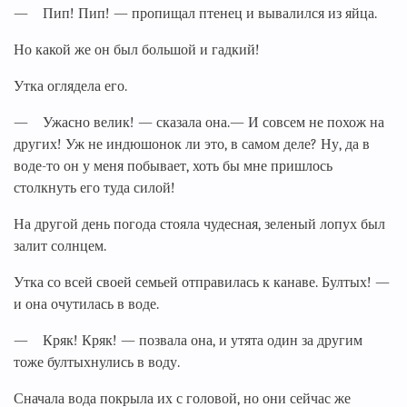
— Пип! Пип! — пропищал птенец и вывалился из яйца.
Но какой же он был большой и гадкий!
Утка оглядела его.
— Ужасно велик! — сказала она.— И совсем не похож на
других! Уж не индюшонок ли это, в самом деле? Ну, да в
воде-то он у меня побывает, хоть бы мне пришлось
столкнуть его туда силой!
На другой день погода стояла чудесная, зеленый лопух был
залит солнцем.
Утка со всей своей семьей отправилась к канаве. Бултых! —
и она очутилась в воде.
— Кряк! Кряк! — позвала она, и утята один за другим
тоже бултыхнулись в воду.
Сначала вода покрыла их с головой, но они сейчас же