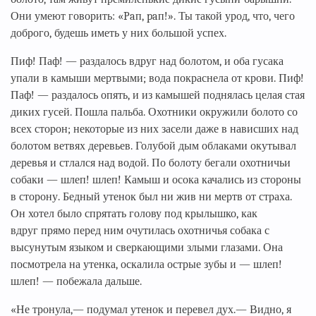
Они умеют говорить: «Paп, paп!». Ты такой урод, что, чего
доброго, будешь иметь у них большой успех.
Пиф! Паф! — раздалось вдруг над болотом, и оба гусака
упали в камыши мертвыми; вода покраснела от крови. Пиф!
Паф! — раздалось опять, и из камышей поднялась целая стая
диких гусей. Пошла пальба. Охотники окружили болото со
всех сторон; некоторые из них засели даже в нависших над
болотом ветвях деревьев. Голубой дым облаками окутывал
деревья и стлался над водой. По болоту бегали охотничьи
собаки — шлеп! шлеп! Камыш и осока качались из стороны
в сторону. Бедный утенок был ни жив ни мертв от страха.
Он хотел было спрятать голову под крылышко, как
вдруг прямо перед ним очутилась охотничья собака с
высунутым языком и сверкающими злыми глазами. Она
посмотрела на утенка, оскалила острые зубы и — шлеп!
шлеп! — побежала дальше.
«Не тронула,— подумал утенок и перевел дух.— Видно, я