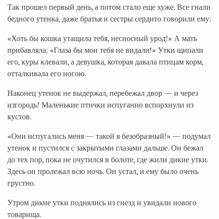
Так прошел первый день, а потом стало еще хуже. Все гнали
бедного утенка, даже братья и сестры сердито говорили ему:
«Хоть бы кошка утащила тебя, несносный урод!» А мать
прибавляла: «Глаза бы мои тебя не видали!» Утки щипали
его, куры клевали, а девушка, которая давала птицам корм,
отталкивала его ногою.
Наконец утенок не выдержал, перебежал двор — и через
изгородь! Маленькие птички испуганно вспорхнули из
кустов.
«Они испугались меня — такой я безобразный!» — подумал
утенок и пустился с закрытыми глазами дальше. Он бежал
до тех пор, пока не очутился в болоте, где жили дикие утки.
Здесь он пролежал всю ночь. Он устал, и ему было очень
грустно.
Утром дикие утки поднялись из гнезд и увидали нового
товарища.