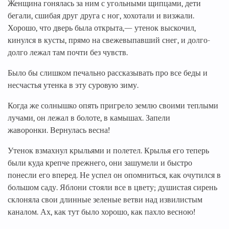
Женщина гонялась за ним с угольными щипцами, дети
бегали, сшибая друг друга с ног, хохотали и визжали.
Хорошо, что дверь была открыта,— утенок выскочил,
кинулся в кусты, прямо на свежевыпавший снег, и долго-
долго лежал там почти без чувств.
Было бы слишком печально рассказывать про все беды и
несчастья утенка в эту суровую зиму.
Когда же солнышко опять пригрело землю своими теплыми
лучами, он лежал в болоте, в камышах. Запели
жаворонки. Вернулась весна!
Утенок взмахнул крыльями и полетел. Крылья его теперь
были куда крепче прежнего, они зашумели и быстро
понесли его вперед. Не успел он опомниться, как очутился в
большом саду. Яблони стояли все в цвету; душистая сирень
склоняла свои длинные зеленые ветви над извилистым
каналом. Ах, как тут было хорошо, как пахло весною!