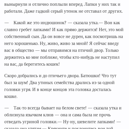
вынырнули и отлично поплыли вперед. Лапки у них так и
работали. Даже гадкий серый утенок не отставал от других.
— Какой же это индюшонок? — сказала утка.— Вон как
славно гребет лапками! И как прямо держится! Нет, это мой
собственный сын. Да он вовсе не дурен, как посмотришь на
него хорошенько. Ну, живо, живо за мной! Я сейчас введу
вас в общество — мы отправимся на птичий двор. Только
держитесь ко мне поближе, чтобы кто-нибудь не наступил
на вас, да берегитесь кошек!
Скоро добрались и до птичьего двора. Батюшки! Что тут
был за шум! Два утиных семейства дрались из-за одной
головки угря. И в конце концов эта головка досталась
кошке.
— Так-то всегда бывает на белом свете! — сказала утка и
облизнула язычком клюв — она и сама была не прочь
отведать угриной головки.— Ну-ну, шевелите лапками! —
сказала она утятам.— Крякните и поклонитесь вон той