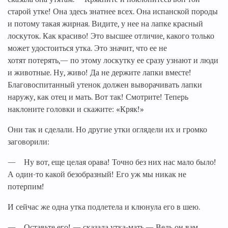
старой утке! Она здесь знатнее всех. Она испанской породы
и потому такая жирная. Видите, у нее на лапке красный
лоскуток. Как красиво! Это высшее отличие, какого только
может удостоиться утка. Это значит, что ее не
хотят потерять,— по этому лоскутку ее сразу узнают и люди
и животные. Ну, живо! Да не держите лапки вместе!
Благовоспитанный утенок должен выворачивать лапки
наружу, как отец и мать. Вот так! Смотрите! Теперь
наклоните головки и скажите: «Кряк!»
Они так и сделали. Но другие утки оглядели их и громко
заговорили:
— Ну вот, еще целая орава! Точно без них нас мало было!
А один-то какой безобразный! Его уж мы никак не
потерпим!
И сейчас же одна утка подлетела и клюнула его в шею.
— Оставьте его! — сказала утка-мать.— Ведь он вам