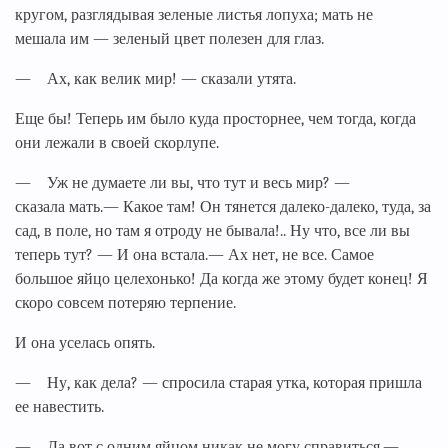
кругом, разглядывая зеленые листья лопуха; мать не
мешала им — зеленый цвет полезен для глаз.
— Ах, как велик мир! — сказали утята.
Еще бы! Теперь им было куда просторнее, чем тогда, когда
они лежали в своей скорлупе.
— Уж не думаете ли вы, что тут и весь мир? —
сказала мать.— Какое там! Он тянется далеко-далеко, туда, за
сад, в поле, но там я отроду не бывала!.. Ну что, все ли вы
теперь тут? — И она встала.— Ах нет, не все. Самое
большое яйцо целехонько! Да когда же этому будет конец! Я
скоро совсем потеряю терпение.
И она уселась опять.
— Ну, как дела? — спросила старая утка, которая пришла
ее навестить.
— Да вот с одним яйцом никак не могу справиться,—