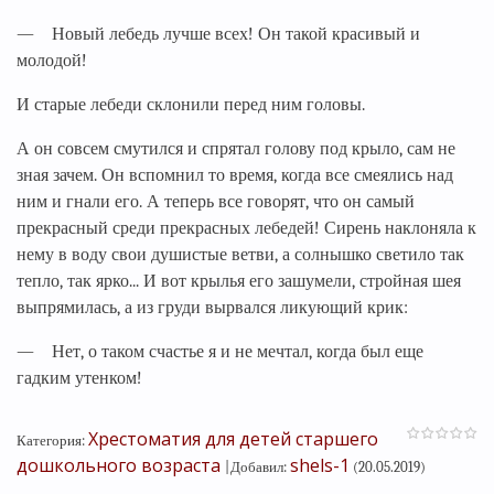
— Новый лебедь лучше всех! Он такой красивый и
молодой!
И старые лебеди склонили перед ним головы.
А он совсем смутился и спрятал голову под крыло, сам не
зная зачем. Он вспомнил то время, когда все смеялись над
ним и гнали его. А теперь все говорят, что он самый
прекрасный среди прекрасных лебедей! Сирень наклоняла к
нему в воду свои душистые ветви, а солнышко светило так
тепло, так ярко... И вот крылья его зашумели, стройная шея
выпрямилась, а из груди вырвался ликующий крик:
— Нет, о таком счастье я и не мечтал, когда был еще
гадким утенком!
Хрестоматия для детей старшего
Категория
:
дошкольного возраста
shels-1
|
Добавил
:
(20.05.2019)