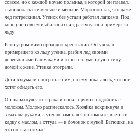
совсем, но с каждой ночью полынья, в которой он плавал,
становилась все меньше и меньше. Морозило так, что даже
лед потрескивал. Утенок без устали работал лапками. Под
конец он совсем выбился из сил, растянулся и примерз ко
льду.
Рано утром мимо проходил крестьянин. Он увидал
примерзшего ко льду утенка, разбил лед своими
деревянными башмаками и отнес полумертвую птицу
домой к жене. Утенка отогрели.
Дети вздумали поиграть с ним, но ему показалось, что они
хотят обидеть его.
Он шарахнулся от страха и попал прямо в подойник с
молоком. Молоко расплескалось. Хозяйка вскрикнула и
замахала руками, а утенок заметался по комнате, влетел в
кадку с маслом, а оттуда — в бочонок с мукой. Батюшки, на
что он стал похож!