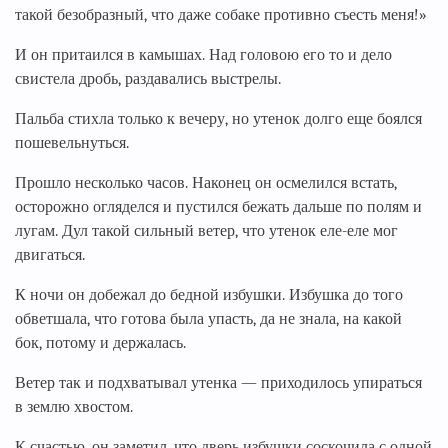
такой безобразный, что даже собаке противно съесть меня!»
И он притаился в камышах. Над головою его то и дело
свистела дробь, раздавались выстрелы.
Пальба стихла только к вечеру, но утенок долго еще боялся
пошевельнуться.
Прошло несколько часов. Наконец он осмелился встать,
осторожно огляделся и пустился бежать дальше по полям и
лугам. Дул такой сильный ветер, что утенок еле-еле мог
двигаться.
К ночи он добежал до бедной избушки. Избушка до того
обветшала, что готова была упасть, да не знала, на какой
бок, потому и держалась.
Ветер так и подхватывал утенка — приходилось упираться
в землю хвостом.
К счастью, он заметил, что дверь избушки соскочила с одной