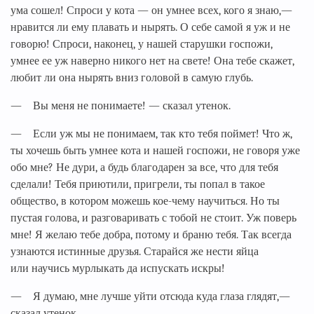
ума сошел! Спроси у кота — он умнее всех, кого я знаю,—
нравится ли ему плавать и нырять. О себе самой я уж и не
говорю! Спроси, наконец, у нашей старушки госпожи,
умнее ее уж наверно никого нет на свете! Она тебе скажет,
любит ли она нырять вниз головой в самую глубь.
— Вы меня не понимаете! — сказал утенок.
— Если уж мы не понимаем, так кто тебя поймет! Что ж,
ты хочешь быть умнее кота и нашей госпожи, не говоря уже
обо мне? Не дури, а будь благодарен за все, что для тебя
сделали! Тебя приютили, пригрели, ты попал в такое
общество, в котором можешь кое-чему научиться. Но ты
пустая голова, и разговаривать с тобой не стоит. Уж поверь
мне! Я желаю тебе добра, потому и браню тебя. Так всегда
узнаются истинные друзья. Старайся же нести яйца
или научись мурлыкать да испускать искры!
— Я думаю, мне лучше уйти отсюда куда глаза глядят,—
сказал утенок.