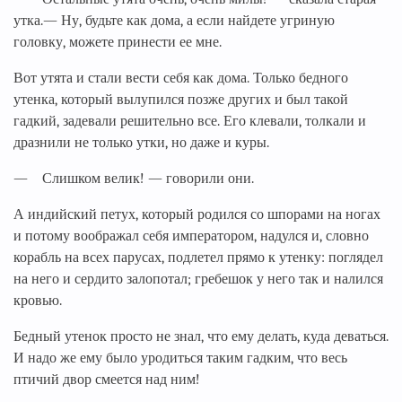
утка.— Ну, будьте как дома, а если найдете угриную
головку, можете принести ее мне.
Вот утята и стали вести себя как дома. Только бедного
утенка, который вылупился позже других и был такой
гадкий, задевали решительно все. Его клевали, толкали и
дразнили не только утки, но даже и куры.
— Слишком велик! — говорили они.
А индийский петух, который родился со шпорами на ногах
и потому воображал себя императором, надулся и, словно
корабль на всех парусах, подлетел прямо к утенку: поглядел
на него и сердито залопотал; гребешок у него так и налился
кровью.
Бедный утенок просто не знал, что ему делать, куда деваться.
И надо же ему было уродиться таким гадким, что весь
птичий двор смеется над ним!