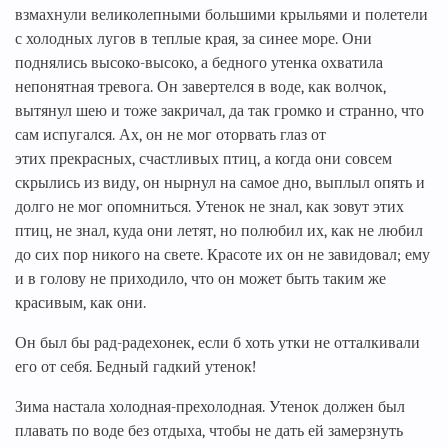
взмахнули великолепными большими крыльями и полетели
с холодных лугов в теплые края, за синее море. Они
поднялись высоко-высоко, а бедного утенка охватила
непонятная тревога. Он завертелся в воде, как волчок,
вытянул шею и тоже закричал, да так громко и странно, что
сам испугался. Ах, он не мог оторвать глаз от
этих прекрасных, счастливых птиц, а когда они совсем
скрылись из виду, он нырнул на самое дно, выплыл опять и
долго не мог опомниться. Утенок не знал, как зовут этих
птиц, не знал, куда они летят, но полюбил их, как не любил
до сих пор никого на свете. Красоте их он не завидовал; ему
и в голову не приходило, что он может быть таким же
красивым, как они.
Он был бы рад-радехонек, если б хоть утки не отталкивали
его от себя. Бедный гадкий утенок!
Зима настала холодная-прехолодная. Утенок должен был
плавать по воде без отдыха, чтобы не дать ей замерзнуть