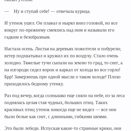
— Ну и ступай себе! — отвечала курица.
И утенок ушел. Он плавал и нырял вниз головой, но все
вокруг по-прежнему смеялись над ним и называли его
гадким и безобразным.
Настала осень. Листья на деревьях пожелтели и побурели;
ветер подхватывал и кружил их по воздуху. Стало очень
холодно. Тяжелые тучи сыпали на землю то град, то снег, а
на изгороди сидел ворон и каркал от холода во все горло!
Брр! Замерзнешь при одной мысли о таком холоде! Плохо
приходилось бедному утенку.
Раз под вечер, когда солнышко еще сияло на небе, из-за леса
поднялась целая стая чудных, больших птиц. Таких
красивых птиц утенок никогда еще не видел — все они
были белые как снег, с длинными, гибкими шеями.
Это были лебеди. Испуская какие-то странные крики, они