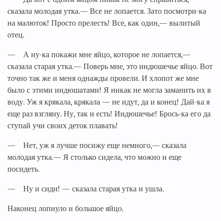
сказала молодая утка.— Все не лопается. Зато посмотри-ка
на малюток! Просто прелесть! Все, как один,— вылитый
отец.
— А ну-ка покажи мне яйцо, которое не лопается,—
сказала старая утка.— Поверь мне, это индюшечье яйцо. Вот
точно так же и меня однажды провели. И хлопот же мне
было с этими индюшатами! Я никак не могла заманить их в
воду. Уж я крякала, крякала — не идут, да и конец! Дай-ка я
еще раз взгляну. Ну, так и есть! Индюшечье! Брось-ка его да
ступай учи своих деток плавать!
— Нет, уж я лучше посижу еще немного,— сказала
молодая утка.— Я столько сидела, что можно и еще
посидеть.
— Ну и сиди! — сказала старая утка и ушла.
Наконец лопнуло и большое яйцо.