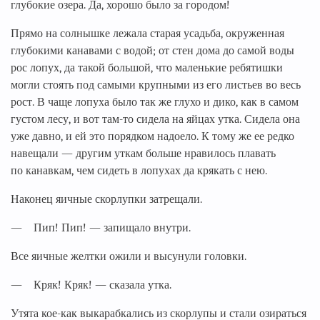
глубокие озера. Да, хорошо было за городом!
Прямо на солнышке лежала старая усадьба, окруженная
глубокими канавами с водой; от стен дома до самой воды
рос лопух, да такой большой, что маленькие ребятишки
могли стоять под самыми крупными из его листьев во весь
рост. В чаще лопуха было так же глухо и дико, как в самом
густом лесу, и вот там-то сидела на яйцах утка. Сидела она
уже давно, и ей это порядком надоело. К тому же ее редко
навещали — другим уткам больше нравилось плавать
по канавкам, чем сидеть в лопухах да крякать с нею.
Наконец яичные скорлупки затрещали.
— Пип! Пип! — запищало внутри.
Все яичные желтки ожили и высунули головки.
— Кряк! Кряк! — сказала утка.
Утята кое-как выкарабкались из скорлупы и стали озираться