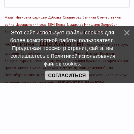
Малая Ивановка
царицын
Дубовка
Сталинград
Великая Отечественная
война
Царицынский уезд
1894
Волга
Владислав Николаев
Зверобои
Волгоград
Италия
Белуха
Этот сайт использует файлы cookies для
Тучков
Салехард
сейнер
Диксон
шахматы
более комфортной работы пользователя.
чемпионат
ОАЭ
Аргентина
СССР
суть
Продолжая просмотр страниц сайта, вы
Индия
времени
Сергей Кургинян
ленин
Путин
Испания
Будапешт
Политикой использования
соглашаетесь с
Венгрия
Кургинян
Россия
сша
Родина
Германия
Бразилия
история
Москва
файлов cookies
.
Санкт-
греция
юниоры
мексика
МЕХИКО
сказка
пушкин
Армения
Петербург
чемпионат Мира
СОГЛАСИТЬСЯ
чемпионат россии
Казахстан
коронавирус
чемпионат по шахматам
ветераны
жизнь
картина
Fide
Счетчик
символов