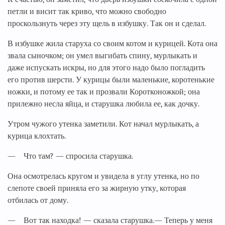
петли и висит так криво, что можно свободно
проскользнуть через эту щель в избушку. Так он и сделал.
В избушке жила старуха со своим котом и курицей. Кота она
звала сыночком; он умел выгибать спину, мурлыкать и
даже испускать искры, но для этого надо было погладить
его против шерсти. У курицы были маленькие, коротенькие
ножки, и потому ее так и прозвали Коротконожкой; она
прилежно несла яйца, и старушка любила ее, как дочку.
Утром чужого утенка заметили. Кот начал мурлыкать, а
курица клохтать.
— Что там? — спросила старушка.
Она осмотрелась кругом и увидела в углу утенка, но по
слепоте своей приняла его за жирную утку, которая
отбилась от дому.
— Вот так находка! — сказала старушка.— Теперь у меня