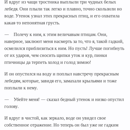
И вдруг из чащи тростника выплыли три чудных белых
лебедя. Они плыли так легко и плавно, точно скользили но
воде. Утенок узнал этих прекрасных птиц, и его охватила
какая-то непонятная грусть.
— Полечу к ним, к этим величавым птицам. Они,
наверное, заклюют меня насмерть за то, что я, такой гадкий,
осмелился приблизиться к ним. Но пусть! Лучше погибнуть
от их ударов, чем сносить щипки уток и кур, пинки
птичницы да терпеть холод и голод зимою!
И он опустился на воду и поплыл навстречу прекрасным
лебедям, которые, завидя его, замахали крыльями и тоже
поплыли к нему.
— Убейте меня! — сказал бедный утенок и низко опустил
голову.
И вдруг в чистой, как зеркало, воде он увидел свое
собственное отражение. Но теперь он был уже не гадким