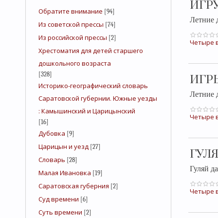
ИГР
Обратите внимание
[94]
Летние 
Из советской прессы
[74]
Из российской прессы
[2]
Четыре в
Хрестоматия для детей старшего
дошкольного возраста
[328]
ИГР
Историко-географический словарь
Летние 
Саратовской губернии. Южные уезды
: Камышинский и Царицынский
Четыре в
[16]
Дубовка
[9]
Царицын и уезд
[27]
ГУЛ
Словарь
[28]
Гуляй д
Малая Ивановка
[19]
Саратовская губерния
[2]
Четыре в
Суд времени
[6]
Суть времени
[2]