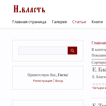
Главная страница
Галерея
Статьи
Книги
Главна
В катег
Показан
Сортиро
Е. Б
Приветствую Вас
,
Гость
!
Е. Благ
Регистрация
|
Вход
Четыре в