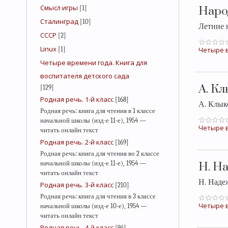
Смысл игры
[1]
Наро
Сталинград
[10]
Летние 
СССР
[2]
Linux
[1]
Четыре в
Четыре времени года. Книга для
воспитателя детского сада
А. К
[129]
Родная речь. 1-й класс
[168]
А. Клы
Родная речь: книга для чтения в 1 классе
начальной школы (изд-е 11-е), 1954 —
Четыре в
читать онлайн текст
Родная речь. 2-й класс
[169]
Родная речь: книга для чтения во 2 классе
начальной школы (изд-е 11-е), 1954 —
Н. 
читать онлайн текст
Н. Над
Родная речь. 3-й класс
[210]
Родная речь: книга для чтения в 3 классе
Четыре в
начальной школы (изд-е 10-е), 1954 —
читать онлайн текст
Родная речь. 4-й класс
[94]