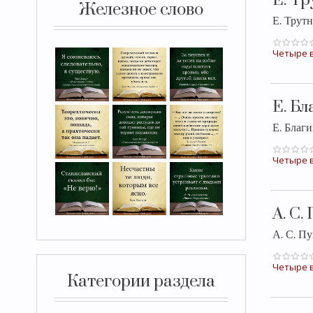
Е. Т
Железное слово
Е. Трут
Четыре в
Е. Б
Е. Благ
Четыре в
А. С
А. С. 
Четыре в
Категории раздела