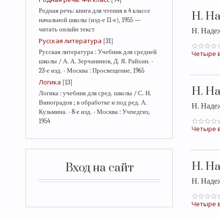
Родная речь: книга для чтения в 4 классе
Н. 
начальной школы (изд-е 11-е), 1955 —
читать онлайн текст
Н. Над
Русская литература
[31]
Русская литература : Учебник для средней
Четыре в
школы / А. А. Зерчанинов, Д. Я. Райхин. -
23-е изд. - Москва : Просвещение, 1965
Логика
[13]
Н. 
Логика : учебник для сред. школы / С. Н.
Виноградов ; в обработке и под ред. А.
Н. Над
Кузьмина. - 8-е изд. - Москва : Учпедгиз,
1954
Четыре в
Н. Н
Вход на сайт
Н. Над
Четыре в