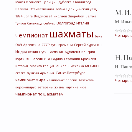
Малая Ивановка
царицын
Дубовка
Сталинград
Великая Отечественная война
Царицынский уезд
М. И
1894
Волга
Владислав Николаев
Зверобои
Белуха
М. Ильи
Волгоград
Италия
Тучков
Салехард
сейнер
шахматы
чемпионат
Четыре в
баку
ОАЭ
Аргентина
СССР
суть времени
Сергей Кургинян
Индия
ленин
Путин
Испания
Будапешт
Венгрия
Н. П
Кургинян
Россия
сша
Родина
Германия
Бразилия
история
Москва
греция
юниоры
мексика
МЕХИКО
Н. Пав
Санкт-Петербург
сказка
пушкин
Армения
чемпионат Мира
Четыре в
чемпионат россии
Казахстан
коронавирус
ветераны
жизнь
картина
Fide
чемпионат по шахматам