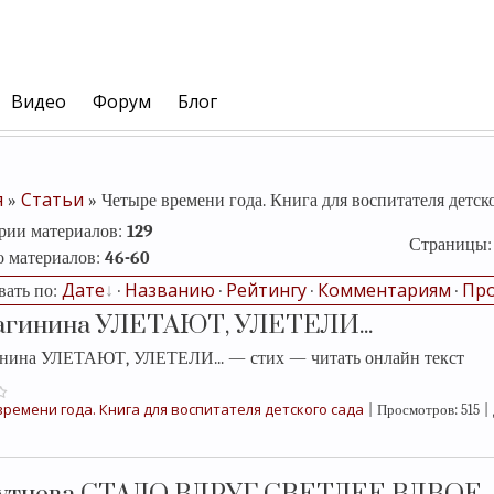
Видео
Форум
Блог
я
Статьи
»
» Четыре времени года. Книга для воспитателя детско
ории материалов
:
129
Страницы
о материалов
:
46-60
Дате
Названию
Рейтингу
Комментариям
Пр
вать по
:
·
·
·
·
лагинина УЛЕТАЮТ, УЛЕТЕЛИ...
инина УЛЕТАЮТ, УЛЕТЕЛИ... — стих — читать онлайн текст
ремени года. Книга для воспитателя детского сада
|
Просмотров:
515
|