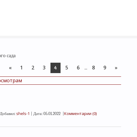
го сада
«
1
2
3
5
6
8
9
»
:
4
...
осмотрам
shels-1
Комментарии (0)
Добавил:
|
Дата:
05.01.2022
|