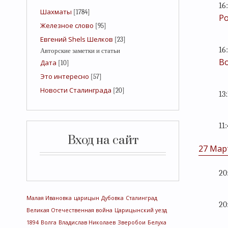
16
Шахматы
[1784]
Ро
Железное слово
[95]
Евгений Shels Шелков
[23]
16
Авторские заметки и статьи
В
Дата
[10]
Это интересно
[57]
Новости Сталинграда
[20]
13
11
Вход на сайт
27 Мар
20
Малая Ивановка
царицын
Дубовка
Сталинград
20
Великая Отечественная война
Царицынский уезд
1894
Волга
Владислав Николаев
Зверобои
Белуха