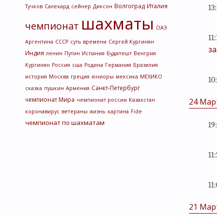
Волгоград
Италия
Тучков
Салехард
сейнер
Диксон
13:
шахматы
чемпионат
ОАЭ
11:
Аргентина
СССР
суть времени
Сергей Кургинян
за
Индия
ленин
Путин
Испания
Будапешт
Венгрия
Кургинян
Россия
сша
Родина
Германия
Бразилия
история
Москва
греция
юниоры
мексика
МЕХИКО
10
Санкт-Петербург
сказка
пушкин
Армения
чемпионат Мира
чемпионат россии
Казахстан
24 Мар
коронавирус
ветераны
жизнь
картина
Fide
чемпионат по шахматам
19
11
11
21 Мар