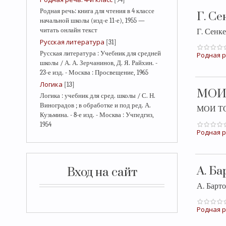
Родная речь: книга для чтения в 4 классе
Г. С
начальной школы (изд-е 11-е), 1955 —
читать онлайн текст
Г. Сенк
Русская литература
[31]
Русская литература : Учебник для средней
Родная р
школы / А. А. Зерчанинов, Д. Я. Райхин. -
23-е изд. - Москва : Просвещение, 1965
Логика
[13]
МОИ
Логика : учебник для сред. школы / С. Н.
Виноградов ; в обработке и под ред. А.
МОИ ТО
Кузьмина. - 8-е изд. - Москва : Учпедгиз,
1954
Родная р
А. Б
Вход на сайт
А. Барт
Родная р