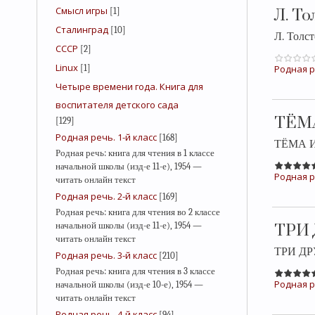
Смысл игры
[1]
Л. Т
Сталинград
[10]
Л. Толс
СССР
[2]
Linux
[1]
Родная р
Четыре времени года. Книга для
воспитателя детского сада
ТЁМ
[129]
Родная речь. 1-й класс
[168]
ТЁМА И 
Родная речь: книга для чтения в 1 классе
начальной школы (изд-е 11-е), 1954 —
Родная р
читать онлайн текст
Родная речь. 2-й класс
[169]
Родная речь: книга для чтения во 2 классе
начальной школы (изд-е 11-е), 1954 —
ТРИ 
читать онлайн текст
ТРИ ДРУ
Родная речь. 3-й класс
[210]
Родная речь: книга для чтения в 3 классе
Родная р
начальной школы (изд-е 10-е), 1954 —
читать онлайн текст
Родная речь. 4-й класс
[94]