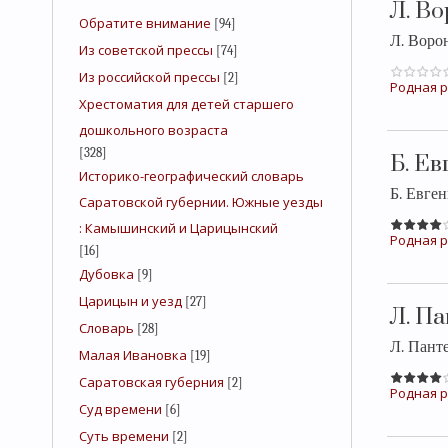
Л. В
Обратите внимание
[94]
Л. Воро
Из советской прессы
[74]
Из российской прессы
[2]
Родная р
Хрестоматия для детей старшего
дошкольного возраста
[328]
Б. Е
Историко-географический словарь
Б. Евге
Саратовской губернии. Южные уезды
: Камышинский и Царицынский
Родная р
[16]
Дубовка
[9]
Царицын и уезд
[27]
Л. П
Словарь
[28]
Л. Пант
Малая Ивановка
[19]
Саратовская губерния
[2]
Родная р
Суд времени
[6]
Суть времени
[2]