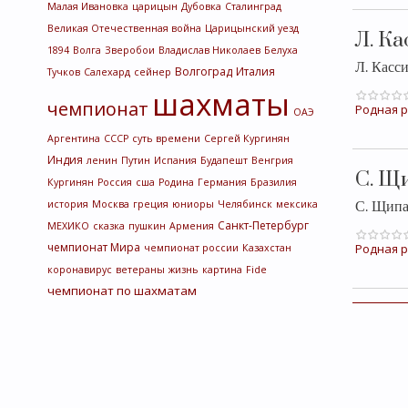
Малая Ивановка
царицын
Дубовка
Сталинград
Великая Отечественная война
Царицынский уезд
Л. К
1894
Волга
Зверобои
Владислав Николаев
Белуха
Л. Касс
Волгоград
Италия
Тучков
Салехард
сейнер
шахматы
чемпионат
Родная р
ОАЭ
Аргентина
СССР
суть времени
Сергей Кургинян
Индия
ленин
Путин
Испания
Будапешт
Венгрия
С. Щ
Кургинян
Россия
сша
Родина
Германия
Бразилия
история
Москва
греция
юниоры
Челябинск
мексика
С. Щип
Санкт-Петербург
МЕХИКО
сказка
пушкин
Армения
чемпионат Мира
Родная р
чемпионат россии
Казахстан
коронавирус
ветераны
жизнь
картина
Fide
чемпионат по шахматам