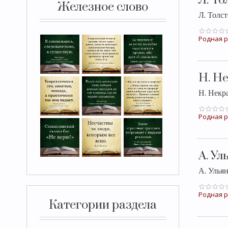
Л. Т
Железное слово
Л. Толс
Родная р
Н. Н
Н. Некр
Родная р
А. У
А. Уль
Родная р
Категории раздела