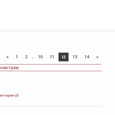
«
1
2
10
11
13
14
»
...
12
осмотрам
ентарии (0)