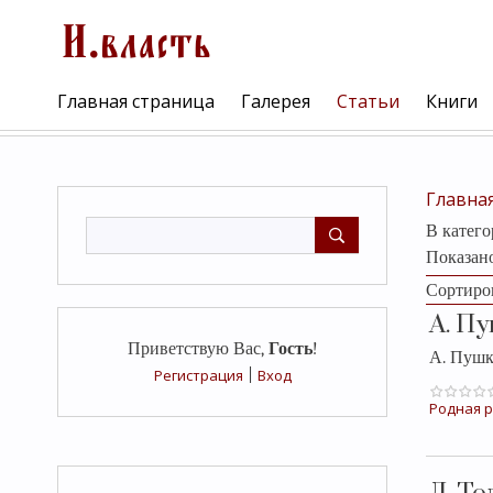
Главная страница
Галерея
Статьи
Книги
Главна
В катег
Показан
Сортиро
А. П
Приветствую Вас
,
Гость
!
А. Пуш
Регистрация
|
Вход
Родная р