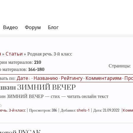
Видео
Форум
Блог
я
Статьи
»
» Родная речь. 3-й класс
ории материалов
:
210
Страницы
:
о материалов
:
166-180
Дате
Названию
Рейтингу
Комментариям
Пр
вать по
:
·
·
·
·
ушкин ЗИМНИЙ ВЕЧЕР
кин ЗИМНИЙ ВЕЧЕР — стих — читать онлайн текст
ечь. 3-й класс
shels-1
Комм
|
Просмотров:
386
|
Добавил:
|
Дата:
21.09.2022
|