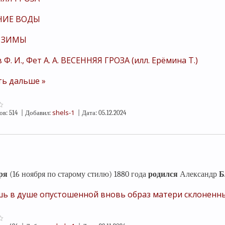
НИЕ ВОДЫ
 ЗИМЫ
Ф. И., Фет А. А. ВЕСЕННЯЯ ГРОЗА (илл. Ерёмина Т.)
ть дальше »
shels-1
ов:
514
|
Добавил:
|
Дата:
05.12.2024
ря
(16 ноября по старому стилю) 1880 года
родился
Александр
Б
ь в душе опустошенной вновь образ матери склоненный