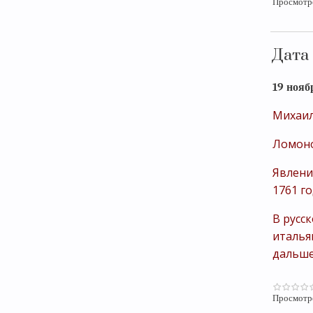
Просмотр
Дата
19 нояб
Михаил
Ломоно
Явлени
1761 г
В русс
италья
дальше
Просмотр