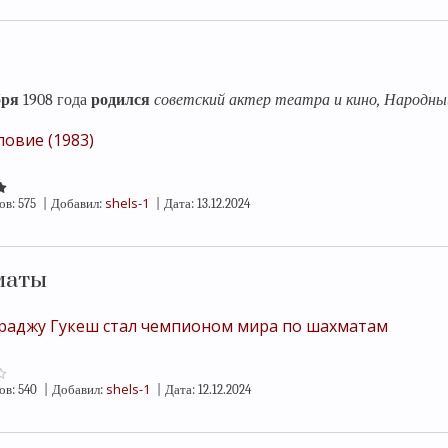
бря
1908 года
родился
советский актер театра и кино, Народ
ловие (1983)
shels-1
ов:
575
|
Добавил:
|
Дата:
13.12.2024
маты
аджу Гукеш стал чемпионом мира по шахматам
shels-1
ов:
540
|
Добавил:
|
Дата:
12.12.2024