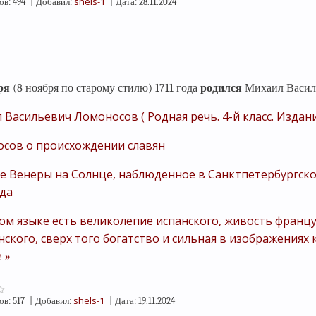
shels-1
ов:
494
|
Добавил:
|
Дата:
28.11.2024
ря
(8 ноября по старому стилю) 1711 года
родился
Михаил Васил
 Васильевич Ломоносов ( Родная речь. 4-й класс. Издани
сов о происхождении славян
е Венеры на Солнце, наблюденное в Санктпетербургско
ода
ком языке есть великолепие испанского, живость франц
нского, сверх того богатство и сильная в изображениях
 »
shels-1
ов:
517
|
Добавил:
|
Дата:
19.11.2024