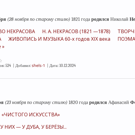
бря
(28 ноября по старому стилю)
1821 года
родился
Николай
Не
ВО НЕКРАСОВА
Н. А. НЕКРАСОВ (1821 —1878)
ТВОРЧЕ
А
ЖИВОПИСЬ И МУЗЫКА 60-х годов XIX века
ПОЭМА
 »
shels-1
ов:
524
|
Добавил:
|
Дата:
10.12.2024
ря
(23 ноября по старому стилю)
1820 года
родился
Афанасий
Ф
 «ЧИСТОГО ИСКУССТВА»
У НИХ — У ДУБА, У БЕРЁЗЫ...