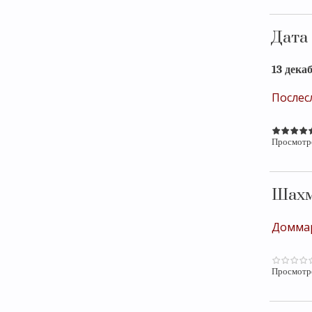
Дата
13 дека
Послес
Просмотр
Шах
Доммар
Просмотр