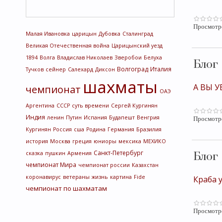
Просмотр
Малая Ивановка
царицын
Дубовка
Сталинград
Великая Отечественная война
Царицынский уезд
1894
Волга
Владислав Николаев
Зверобои
Белуха
Блог
Волгоград
Италия
Тучков
сейнер
Салехард
Диксон
шахматы
А ВЫ У
чемпионат
ОАЭ
Аргентина
СССР
суть времени
Сергей Кургинян
Индия
ленин
Путин
Испания
Будапешт
Венгрия
Просмотр
Кургинян
Россия
сша
Родина
Германия
Бразилия
история
Москва
греция
юниоры
мексика
МЕХИКО
Санкт-Петербург
сказка
пушкин
Армения
Блог
чемпионат Мира
чемпионат россии
Казахстан
коронавирус
ветераны
жизнь
картина
Fide
Краба 
чемпионат по шахматам
Просмотр