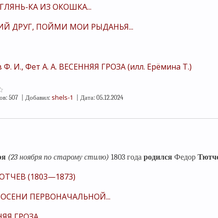
ГЛЯНЬ-КА ИЗ ОКОШКА...
ИЙ ДРУГ, ПОЙМИ МОИ РЫДАНЬЯ...
Ф. И., Фет А. А. ВЕСЕННЯЯ ГРОЗА (илл. Ерёмина Т.)
shels-1
ов:
507
|
Добавил:
|
Дата:
05.12.2024
ря
(23 ноября по старому стилю)
1803 года
родился
Федор
Тютч
ТЮТЧЕВ (1803—1873)
 ОСЕНИ ПЕРВОНАЧАЛЬНОЙ...
НЯЯ ГРОЗА