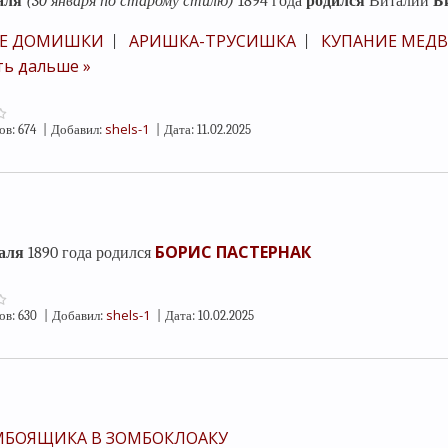
аля
(30 января по старому стилю)
1894 года
родился
Виталий
Б
Е ДОМИШКИ
АРИШКА-ТРУСИШКА
КУПАНИЕ МЕД
|
|
ть дальше »
shels-1
ов:
674
|
Добавил:
|
Дата:
11.02.2025
БОРИС ПАСТЕРНАК
аля
1890 года родился
shels-1
ов:
630
|
Добавил:
|
Дата:
10.02.2025
МБОЯЩИКА В ЗОМБОКЛОАКУ