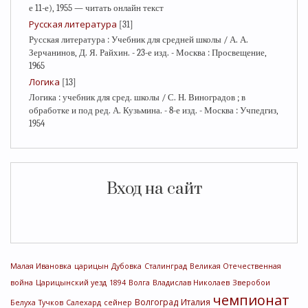
е 11-е), 1955 — читать онлайн текст
Русская литература
[31]
Русская литература : Учебник для средней школы / А. А.
Зерчанинов, Д. Я. Райхин. - 23-е изд. - Москва : Просвещение,
1965
Логика
[13]
Логика : учебник для сред. школы / С. Н. Виноградов ; в
обработке и под ред. А. Кузьмина. - 8-е изд. - Москва : Учпедгиз,
1954
Вход на сайт
Малая Ивановка
царицын
Дубовка
Сталинград
Великая Отечественная
война
Царицынский уезд
1894
Волга
Владислав Николаев
Зверобои
чемпионат
Волгоград
Италия
Белуха
Тучков
Салехард
сейнер