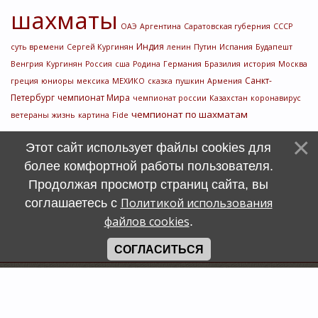
шахматы
ОАЭ
Аргентина
Саратовская губерния
СССР
Индия
суть времени
Сергей Кургинян
ленин
Путин
Испания
Будапешт
Венгрия
Кургинян
Россия
сша
Родина
Германия
Бразилия
история
Москва
Санкт-
греция
юниоры
мексика
МЕХИКО
сказка
пушкин
Армения
Петербург
чемпионат Мира
чемпионат россии
Казахстан
коронавирус
чемпионат по шахматам
ветераны
жизнь
картина
Fide
Этот сайт использует файлы cookies для
более комфортной работы пользователя.
Продолжая просмотр страниц сайта, вы
Политикой использования
соглашаетесь с
файлов cookies
.
СОГЛАСИТЬСЯ
Счетчик
символов